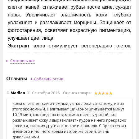
клетки тканей, сглаживает рубцы после акне, сужает
поры. Увеличивает эластичность кожи, глубоко
увлажняет и разглаживает морщины. Защищает от
фотостарения, осветляет возрастную пигментацию,
улучшает цвет лица.
Экстракт алоэ
стимулирует регенерацию клеток,
улучшает структуру кожи, придаёт ей мягкость и
Смотреть все
упругость. Снимает воспаление и раздражение,
устраняет отёчность, способствует сужению пор.
Кунжутное масло
сохраняет эластичность кожи,
Отзывы
+
Добавить отзыв
способствует выведению токсинов, замедляет
процесс старения.
Madlen
01
Сентября
2016
Оценка товара:
Экстракт сои
легко удерживает влагу в коже,
Крем очень мягкий и нежный, легко ложится на кожу, из-за
разглаживает морщины, является источником
этого экономный. Напитывает шикарно! Впитывается минут
10-15 мин, как средство под макияж очень удачный, т.к.
изофлавонов ― защищает кожу от гормонального
разглаживает кожу и выравнивает - пудра на него прекрасно
старения. Используется для антивозрастной линии
ложится, никаких других основ не использую. Я брала сет из
косметики.
дневного и ночного крема из этой же серии, очень
довольна ими.
Масло рисовых отрубей
делает кожу мягче,