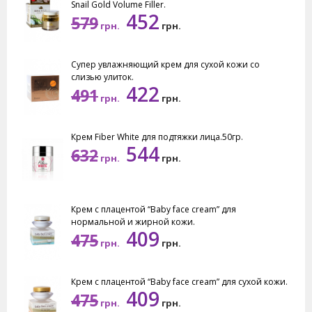
Snail Gold Volume Filler.
452
579
грн.
грн.
Супер увлажняющий крем для сухой кожи со
слизью улиток.
422
491
грн.
грн.
Крем Fiber White для подтяжки лица.50гр.
544
632
грн.
грн.
Крем с плацентой “Baby face cream” для
нормальной и жирной кожи.
409
475
грн.
грн.
Крем с плацентой “Baby face cream” для сухой кожи.
409
475
грн.
грн.