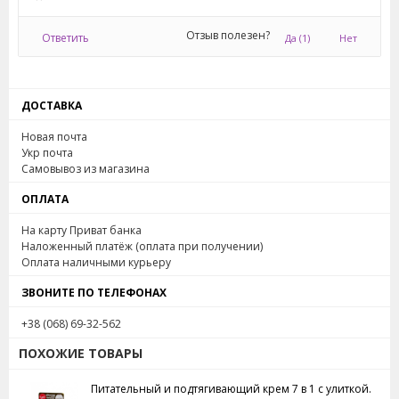
устраняет воспаления, придаёт упругость,
Отзыв полезен?
Ответить
Да
(1)
Нет
предупреждает появление морщин, стимулирует
процессы регенерации в клетках.
Экстракт шалфея
поможет сохранить молодость,
ДОСТАВКА
разглаживает морщины, защищает от негативного
воздействия окружающей среды, питет и тонизирует
Новая почта
Укр почта
кожу.
Самовывоз из магазина
Экстракт листьев ройбуш
- антиоксидант,
ОПЛАТА
уменьшает негативное последствия УФ-излучения,
замедляет процесс деградации коллагена и
На карту Приват банка
эластина.
Наложенный платёж (оплата при получении)
Оплата наличными курьеру
Золото 24К
- эффективно борется с морщинками и
первыми признаками старения кожи, возвращает ей
ЗВОНИТЕ ПО ТЕЛЕФОНАХ
свежесть, сияние и молодость. Способствует
+38 (068) 69-32-562
подтяжке кожи лица и шеи. Не вызывает
ПОХОЖИЕ ТОВАРЫ
раздражения.
Питательный и подтягивающий крем 7 в 1 с улиткой.
Масса нетто: 50 грамм