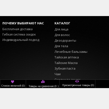
ПОЧЕМУ ВЫБИРАЮТ НАС
КАТАЛОГ
Бесплатная доставка
Для лица
Гибкая система скидок
Для волос
Индивидуальный подход
Дезодоранты
Для тела
Лечебные бальзамы
Тайская аптека
Тайские Масла
Зубная паста
Чаи
Скидки та акции
Просмотренные товары
(0)
Список желаний
(
0
)
Товары на сравнение
(
0
)
ИНФОРМАЦИЯ
ПОЛЬЗОВАТЕЛЬ
Главная
Вход
О нас
Регистрация
Доставка
Обратный звонок