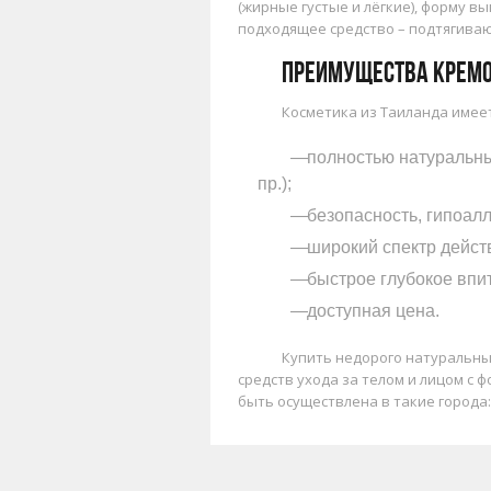
(жирные густые и лёгкие), форму в
подходящее средство – подтягива
Преимущества кремо
Косметика из Таиланда имее
полностью натуральны
пр.);
безопасность, гипоалл
широкий спектр дейст
быстрое глубокое впи
доступная цена.
Купить недорого натуральный
средств ухода за телом и лицом с 
быть осуществлена в такие города: