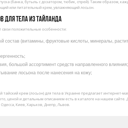
ыпуска (банка, бутыль с дозатором, тюбик, спрей). Таким образом, к
ющий или питательный крем, увлажняющий лосьон.
в для тела из Тайланда
т свои положительные особенности:
й состав (витамины, фруктовые кислоты, минералы, растит
ергенность;
вия, большой ассортимент средств направленного влияния;
тывание лосьона после нанесения на кожу;
 тайский крем (лосьон) для тела в Украине предлагает интернет-мага
фото, ценой и детальным описанием есть в каталоге на нашем сайте.
 Одесса, Киев, Харьков, Днепр, Львов.