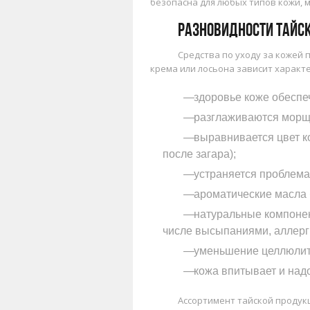
безопасна для любых типов кожи, 
Разновидности тайск
Средства по уходу за кожей
крема или лосьона зависит характе
здоровье коже обесп
разглаживаются морщ
выравнивается цвет к
после загара);
устраняется проблема 
ароматические масла 
натуральные компонен
числе высыпаниями, аллерг
уменьшение целлюлит
кожа впитывает и над
Ассортимент тайской продук