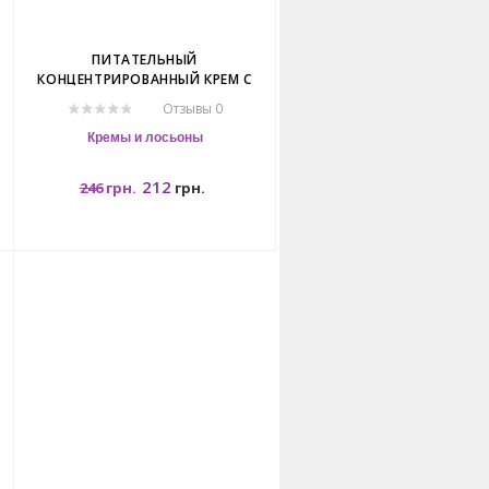
ПИТАТЕЛЬНЫЙ
КОНЦЕНТРИРОВАННЫЙ КРЕМ С
.
ЭКСТРАКТОМ АНАНАСА. BANNA
Отзывы 0
PINEAPPLE CREAM.
Кремы и лосьоны
212
246
грн.
грн.
250гр.