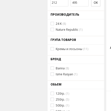
ПРОИЗВОДИТЕЛЬ
24 K
(8)
Nature Republic
(1)
ГРУПА ТОВАРОВ
Кремы и лосьоны
(11)
БРЕНД
Banna
(8)
Isme Rasyan
(1)
ОБЬЕМ
120гр.
(1)
250гр.
(5)
500гр.
(1)