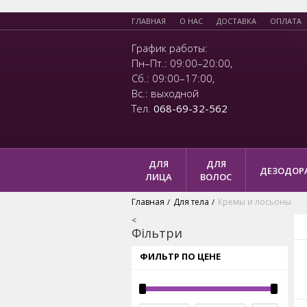
ГЛАВНАЯ
О НАС
ДОСТАВКА
ОПЛАТА
График работы:
Пн–Пт.: 09:00–20:00,
Сб.: 09:00–17:00,
Вс.: выходной
Тел.
068-69-32-562
ДЛЯ
ДЛЯ
ДЕЗОДОР
ЛИЦА
ВОЛОС
Главная
Для тела
Кремы и лосьоны
/
/
<
Фільтри
ФИЛЬТР ПО ЦЕНЕ