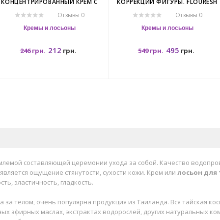
КОНЦЕНТРИРОВАННЫЙ КРЕМ С
КОРРЕКЦИИ ФИГУРЫ. FLOURESH
ЭКСТРАКТОМ МАНГО. BANNA
SPA AND SLIM.
Отзывы 0
Отзывы 0
MANGO CREAM.
Кремы и лосьоны
Кремы и лосьоны
212
495
246
грн.
грн.
549
грн.
грн.
250гр.
500мл.
млемой составляющей церемонии ухода за собой. Качество водопро
является ощущение стянутости, сухости кожи. Крем или
лосьон для 
ть, эластичность, гладкость.
а за телом, очень популярна продукция из Таиланда. Вся тайская ко
ых эфирных маслах, экстрактах водорослей, других натуральных ко