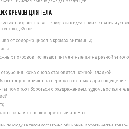
может быть использована даже для младенцев.
их кремов для тела
 помогают сохранять кожные покровы в идеальном состоянии и устра
р его воздействия:
ечивают содержащиеся в кремах витамины;
ины;
ожных покровов, исчезают пигментные пятна разной этиоло
огрубения, кожа снова становится нежной, гладкой;
благотворно влияют на нервную систему, дарят ощущение г
ты помогают бороться с раздражением, зудом, воспалител
ией;
а;
олго сохраняет лёгкий приятный аромат.
ции по уходу за телом достаточно обширный. Косметические товар