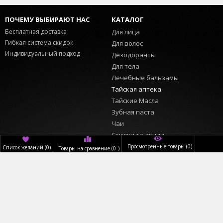
ПОЧЕМУ ВЫБИРАЮТ НАС
КАТАЛОГ
Бесплатная доставка
Для лица
Гибкая система скидок
Для волос
Индивидуальный подход
Дезодоранты
Для тела
Лечебные бальзамы
Тайская аптека
Тайские Масла
Зубная паста
Чаи
Скидки та акции
Просмотренные товары
(0)
Список желаний
(
0
)
Товары на сравнение
(
0
)
ИНФОРМАЦИЯ
ПОЛЬЗОВАТЕЛЬ
Главная
Вход
О нас
Регистрация
Доставка
Обратный звонок
Оплата
КОНТАКТЫ
Магазины
График работы:
Новости