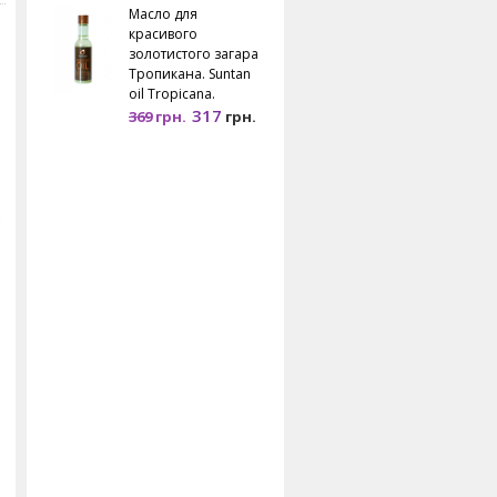
Масло для
красивого
золотистого загара
Тропикана. Suntan
oil Tropicana.
317
369
грн.
грн.
в