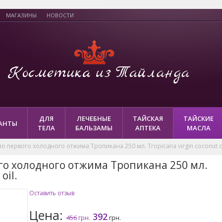
МАГАЗИНЫ
НОВОСТИ
ДЛЯ
ЛЕЧЕБНЫЕ
ТАЙСКАЯ
ТАЙСКИЕ
АНТЫ
ТЕЛА
БАЛЬЗАМЫ
АПТЕКА
МАСЛА
о первого холодного отжима Тропикана 250 мл. Tropicana virgin coconut oi
го холодного отжима Тропикана 250 мл.
oil.
Оставить отзыв
Цена:
392
456
грн.
грн.