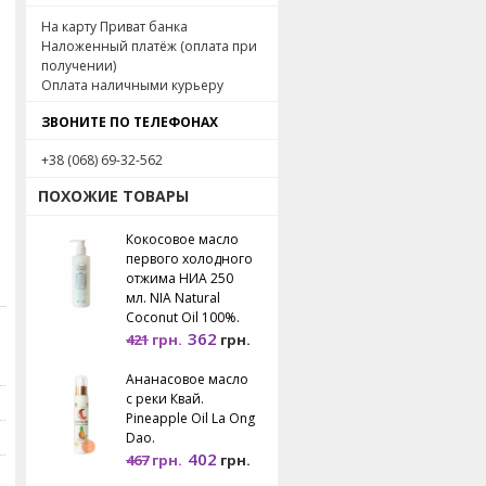
На карту Приват банка
Наложенный платёж (оплата при
получении)
Оплата наличными курьеру
.
ЗВОНИТЕ ПО ТЕЛЕФОНАХ
+38 (068) 69-32-562
ПОХОЖИЕ ТОВАРЫ
Кокосовое масло
первого холодного
отжима НИА 250
мл. NIA Natural
Coconut Oil 100%.
362
421
грн.
грн.
Ананасовое масло
с реки Квай.
Pineapple Oil La Ong
Dao.
402
467
грн.
грн.