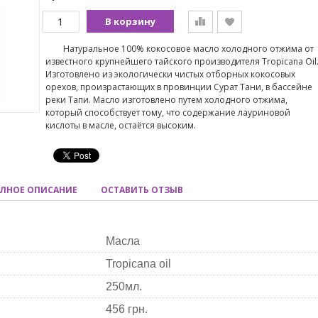
В корзину
Натуральное 100% кокосовое масло холодного отжима от
известного крупнейшего тайского производителя Tropicana Oil
Изготовлено из экологически чистых отборных кокосовых
орехов, произрастающих в провинции Сурат Тани, в бассейне
реки Тапи. Масло изготовлено путем холодного отжима,
который способствует тому, что содержание лауриновой
кислоты в масле, остаётся высоким.
ЛНОЕ ОПИСАНИЕ
ОСТАВИТЬ ОТЗЫВ
Масла
Tropicana oil
250мл.
456 грн.