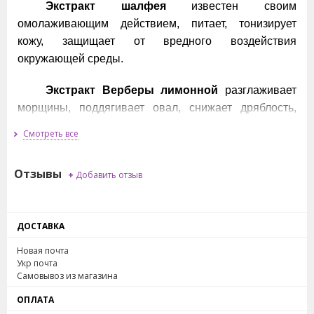
Экстракт шалфея
известен своим
омолаживающим действием, питает, тонизирует
кожу, защищает от вредного воздействия
окружающей среды.
Экстракт Верберы лимонной
разглаживает
морщины, поддягивает овал, снижает дряблость,
очищает кожу от высыпаний.
Смотреть все
Применение: наносить утром и вечером.
Отзывы
+
Добавить отзыв
Масса нетто: 30 грамм.
Совместное производство Таиланд - Корея.
ДОСТАВКА
Новая почта
Укр почта
Самовывоз из магазина
ОПЛАТА