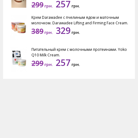
257
299
грн.
грн.
Крем Darawadee с пчелиным ядом и маточным
молочком. Darawadee Lifting and Firming Face Cream.
329
389
грн.
грн.
Питательный крем с молочными протеинами. Yoko
Q10 Milk Cream.
257
299
грн.
грн.