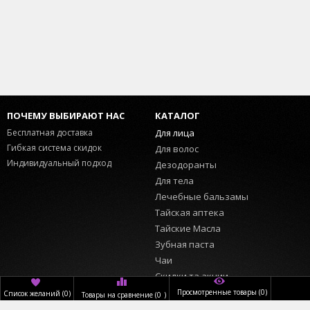
ПОЧЕМУ ВЫБИРАЮТ НАС
КАТАЛОГ
Бесплатная доставка
Для лица
Гибкая система скидок
Для волос
Индивидуальный подход
Дезодоранты
Для тела
Лечебные бальзамы
Тайская аптека
Тайские Масла
Зубная паста
Чаи
Скидки та акции
Просмотренные товары
(0)
Список желаний
(
0
)
Товары на сравнение
(
0
)
ИНФОРМАЦИЯ
ПОЛЬЗОВАТЕЛЬ