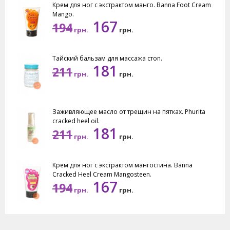
Крем для ног с экстрактом манго. Banna Foot Cream
Mango.
167
194
грн.
грн.
Тайский бальзам для массажа стоп.
181
211
грн.
грн.
Заживляющее масло от трещин на пятках. Phurita
cracked heel oil.
181
211
грн.
грн.
Крем для ног с экстрактом мангостина. Banna
Cracked Heel Cream Mangosteen.
167
194
грн.
грн.