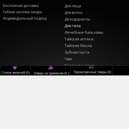
Бесплатная доставка
Для лица
Гибкая система скидок
Для волос
Индивидуальный подход
Дезодоранты
Для тела
Лечебные бальзамы
Тайская аптека
Тайские Масла
Зубная паста
Чаи
Скидки та акции
Просмотренные товары
(0)
Список желаний
(
0
)
Товары на сравнение
(
0
)
ИНФОРМАЦИЯ
ПОЛЬЗОВАТЕЛЬ
Главная
Вход
О нас
Регистрация
Доставка
Обратный звонок
Оплата
КОНТАКТЫ
Магазины
График работы:
Новости
Пн–Пт.: 09:00–20:00,
Сб.: 09:00–17:00,