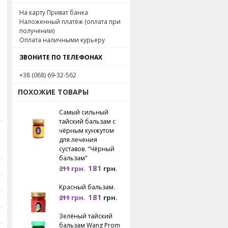
На карту Приват банка
Наложенный платёж (оплата при
получении)
Оплата наличными курьеру
ЗВОНИТЕ ПО ТЕЛЕФОНАХ
+38 (068) 69-32-562
ПОХОЖИЕ ТОВАРЫ
Самый сильный
тайский бальзам с
чёрным кунжутом
для лечения
суставов. "Чёрный
бальзам"
181
211
грн.
грн.
Красный бальзам.
181
211
грн.
грн.
Зелёный тайский
бальзам Wang Prom