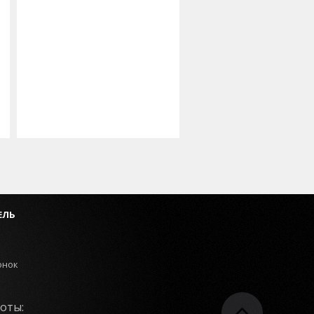
ЕЛЬ
онок
оты: