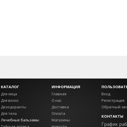
КАТАЛОГ
ИНФОРМАЦИЯ
ПОЛЬЗОВАТ
Для лица
Главная
Вход
Для волос
О нас
Регистрация
Дезодоранты
Доставка
Обратный зв
Для тела
Оплата
КОНТАКТЫ
Лечебные бальзамы
Магазины
График раб
Тайская аптека
Новости