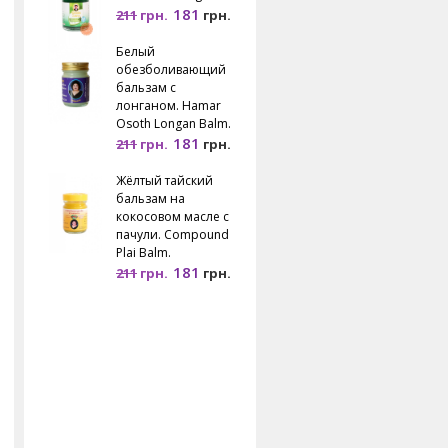
181
211
грн.
грн.
Белый
обезболивающий
бальзам с
лонганом. Hamar
Osoth Longan Balm.
181
211
грн.
грн.
Жёлтый тайский
бальзам на
кокосовом масле с
пачули. Compound
Plai Balm.
181
211
грн.
грн.