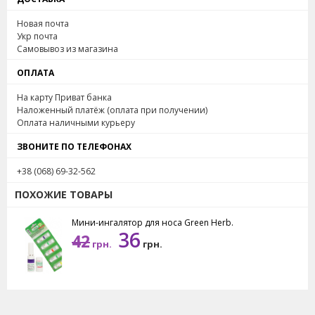
восстановление тканей после переломов, травм
Новая почта
и растяжений, также это очень хорошее
Укр почта
Самовывоз из магазина
антиневралгическое средство, которое
успокаивает при таких психоэмоциональных
ОПЛАТА
нарушениях, как агрессия, беспокойство,
На карту Приват банка
неуверенность в себе.
Наложенный платёж (оплата при получении)
Иногда достаточно вдохнуть бальзам, чтобы он
Оплата наличными курьеру
помог успокоится и расслабиться.
ЗВОНИТЕ ПО ТЕЛЕФОНАХ
Применяют бальзам только наружно, смазывая
+38 (068) 69-32-562
поврежденную поверхность или участок боли.
При этом глубоко втирать бальзам не надо –
ПОХОЖИЕ ТОВАРЫ
достаточно лишь слегка намазать тонким слоем.
Мини-ингалятор для носа Green Herb.
36
42
Производитель: Golden Cup Pharmaceutical Co.,
грн.
грн.
Ltd., Таиланд.
Выпускается с 1950 года.
Сертификат GMP: 2A 521/28