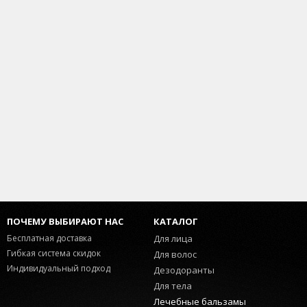
Сертификат GMP - "Good Manufacturing Practice
for Medicinal Products" ("Нормы производства
лекарственных средств") -Наличие Сертификата
GMP означает, что продукция произведена в
строгом соответствии с требуемым химическим
составом и с соблюдением санитарных норм, что
гарантирует сохранение всех свойств на
протяжении срока годности.
Вес: 8 грамм.
ПОЧЕМУ ВЫБИРАЮТ НАС
КАТАЛОГ
Бесплатная доставка
Для лица
Гибкая система скидок
Для волос
Индивидуальный подход
Дезодоранты
Для тела
Лечебные бальзамы