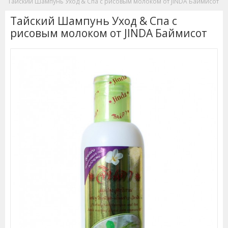
Тайский Шампунь Уход & Спа c рисовым молоком от JINDA Баймисот
Тайский Шампунь Уход & Спа c
рисовым молоком от JINDA Баймисот