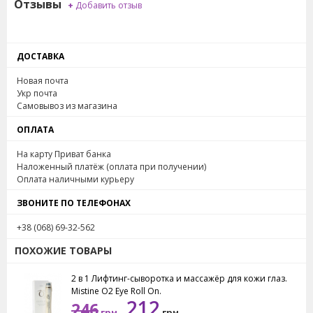
Отзывы
составе, как арбутин, экстракт корня шелковицы,
+
Добавить отзыв
экстракт листьев зелёного чая, экстракт листьев
хурмы и алоэ. Все эти составляющие направлены
на омоложение. Праймер смягчает и
ДОСТАВКА
разглаживает кожу, стимулирует выработку
Новая почта
коллагена, борется с преждевременным
Укр почта
Самовывоз из магазина
увяданием кожи.
ОПЛАТА
Вес: 15 грамм.
На карту Приват банка
Наложенный платёж (оплата при получении)
Оплата наличными курьеру
ЗВОНИТЕ ПО ТЕЛЕФОНАХ
+38 (068) 69-32-562
ПОХОЖИЕ ТОВАРЫ
2 в 1 Лифтинг-сыворотка и массажёр для кожи глаз.
Mistine O2 Eye Roll On.
212
246
грн.
грн.