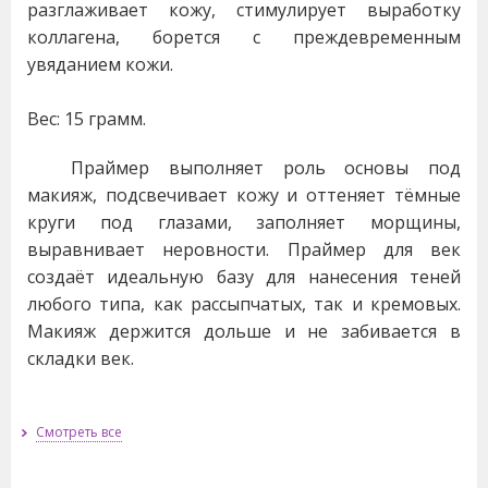
разглаживает кожу, стимулирует выработку
коллагена, борется с преждевременным
увяданием кожи.
Вес: 15 грамм.
Праймер выполняет роль основы под
макияж, подсвечивает кожу и оттеняет тёмные
круги под глазами, заполняет морщины,
выравнивает неровности. Праймер для век
создаёт идеальную базу для нанесения теней
любого типа, как рассыпчатых, так и кремовых.
Макияж держится дольше и не забивается в
складки век.
Праймер Cathy Doll имеет не только
Смотреть все
декоративную функции, но и ухаживает за кожей
век благодаря таким активным компонентам в