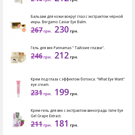
Бальзам для кожи вокруг глаз с экстрактом чёрной
икры. Bergamo Caviar Eye Balm.
230
267
грн.
грн.
Гель для век Pannamas " Тайские глазки".
212
246
грн.
грн.
Крем под глаза с эффектом ботокса. "What Eye Want"
eye cream.
199
231
грн.
грн.
Крем-гель для век с экстрактом винограда. Isme Eye
Gel Grape Extract.
181
211
грн.
грн.