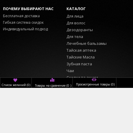
ПОЧЕМУ ВЫБИРАЮТ НАС
КАТАЛОГ
Бесплатная доставка
Для лица
Гибкая система скидок
Для волос
Индивидуальный подход
Дезодоранты
Для тела
Лечебные бальзамы
Тайская аптека
Тайские Масла
Зубная паста
Чаи
Скидки та акции
Просмотренные товары
(0)
Список желаний
(
0
)
Товары на сравнение
(
0
)
ИНФОРМАЦИЯ
ПОЛЬЗОВАТЕЛЬ
Главная
Вход
О нас
Регистрация
Доставка
Обратный звонок
Оплата
КОНТАКТЫ
Магазины
График работы:
Новости