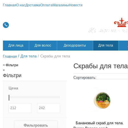
Главная
О нас
Доставка
Оплата
Магазины
Новости
Для лица
Для волос
Дезодоранты
Для тела
/
/
Для тела
Скрабы для тела
Главная
Скрабы для тела
<
Фільтри
×
Фільтри
Сортировать:
Цена
Банановый скраб для тела.
Фильтровать