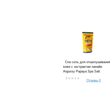
Купить
В список сравнений
В список желания
Спа соль для отшелушивани
кожи с экстрактом папайи.
Argussy Papaya Spa Salt.
212
246
грн.
грн.
Отзывы 0
250мл.
Купить
В список сравнений
В список желания