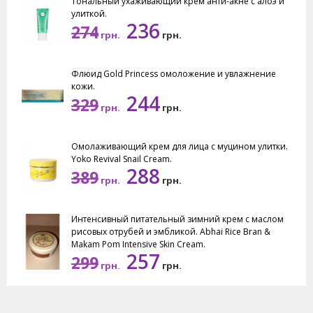
Тональный ухаживающий крем анти-акне с алоэ и
улиткой.
236
274
грн.
грн.
Флюид Gold Princess омоложение и увлажнение
кожи.
244
329
грн.
грн.
Омолаживающий крем для лица с муцином улитки.
Yoko Revival Snail Cream.
288
389
грн.
грн.
Интенсивный питательный зимний крем с маслом
рисовых отрубей и эмбликой. Abhai Rice Bran &
Makam Pom Intensive Skin Cream.
257
299
грн.
грн.